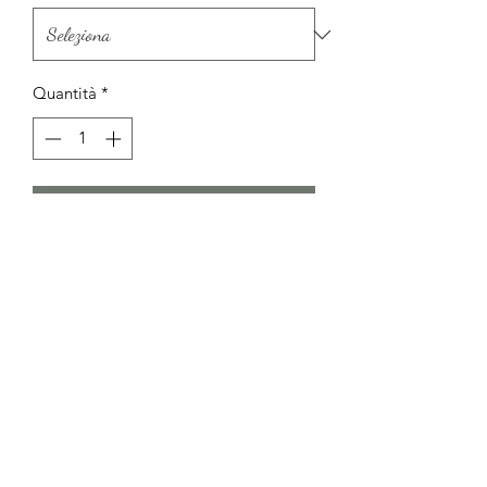
Quantità
*
Aggiungi al carrello
Flake mono color 20/25 kg box
Modulo di iscrizione